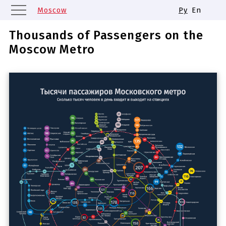
Moscow
Ру
En
Saint Petersburg
Yekaterinburg
Thousands of Passengers on the
Kazan
Nizhny Novgorod
Moscow Metro
Novosibirsk
Samara
Same names of metro stations