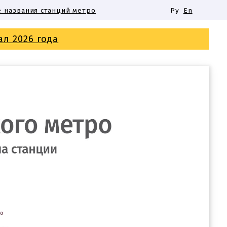
 названия станций метро
Ру
En
ал 2026 года