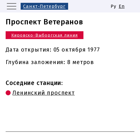
Санкт-Петербург
Ру
En
Москва
Екатеринбург
Проспект Ветеранов
Казань
Нижний Новгород
Кировско-Выборгская линия
Новосибирск
Самара
Одинаковые названия станций
Дата открытия:
05 октября 1977
метро
Глубина заложения: 8 метров
Соседние станции:
Ленинский проспект