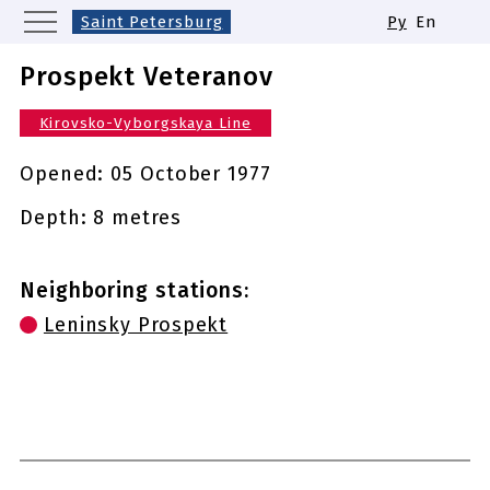
Saint Petersburg
Ру
En
Moscow
Yekaterinburg
Kazan
Prospekt Veteranov
Nizhny Novgorod
Novosibirsk
Kirovsko-Vyborgskaya Line
Samara
Same names of metro stations
Opened:
05 October 1977
Depth: 8 metres
Neighboring stations:
Leninsky Prospekt