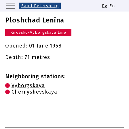
Saint Petersburg
Ру
En
Moscow
Yekaterinburg
Kazan
Ploshchad Lenina
Nizhny Novgorod
Novosibirsk
Kirovsko-Vyborgskaya Line
Samara
Same names of metro stations
Opened:
01 June 1958
Depth: 71 metres
Neighboring stations:
Vyborgskaya
Chernyshevskaya