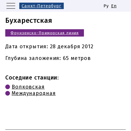
Санкт-Петербург
Ру
En
Москва
Екатеринбург
Бухарестская
Казань
Нижний Новгород
Фрунзенско-Приморская линия
Новосибирск
Самара
Одинаковые названия станций
Дата открытия:
28 декабря 2012
метро
Глубина заложения: 65 метров
Соседние станции:
Волковская
Международная