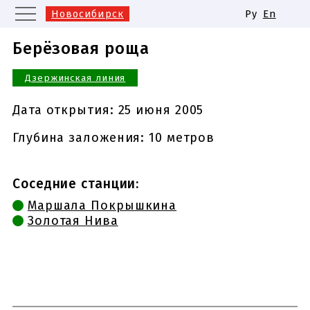
Новосибирск
Ру
En
Москва
Санкт-Петербург
Берёзовая роща
Екатеринбург
Казань
Дзержинская линия
Нижний Новгород
Самара
Одинаковые названия станций
Дата открытия:
25 июня 2005
метро
Глубина заложения: 10 метров
Соседние станции:
Маршала Покрышкина
Золотая Нива