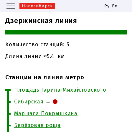
Новосибирск
Ру
En
Москва
Санкт-Петербург
Дзержинская линия
Екатеринбург
Казань
Нижний Новгород
Самара
Одинаковые названия станций
Количество станций: 5
метро
Длина линии ≈5.4 км
Станции на линии метро
Площадь Гарина-Михайловского
Сибирская
→
Маршала Покрышкина
Берёзовая роща