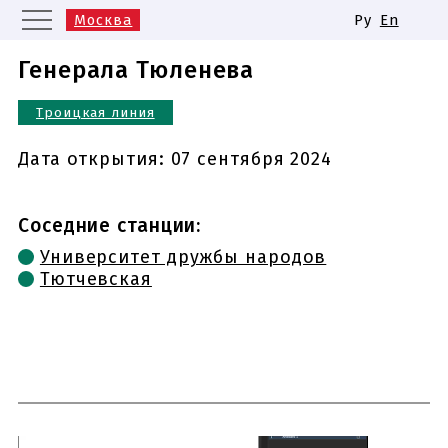
Москва
Ру
En
Санкт-Петербург
Екатеринбург
Генерала Тюленева
Казань
Нижний Новгород
Троицкая линия
Новосибирск
Самара
Одинаковые названия станций
Дата открытия:
07 сентября 2024
метро
Соседние станции:
Университет дружбы народов
Тютчевская