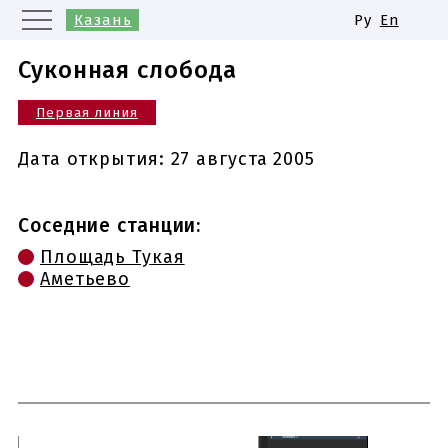
Казань
Ру
En
Москва
Санкт-Петербург
Суконная слобода
Екатеринбург
Первая линия
Нижний Новгород
Новосибирск
Самара
Дата открытия:
27 августа 2005
Одинаковые названия станций
метро
Соседние станции:
Площадь Тукая
Аметьево