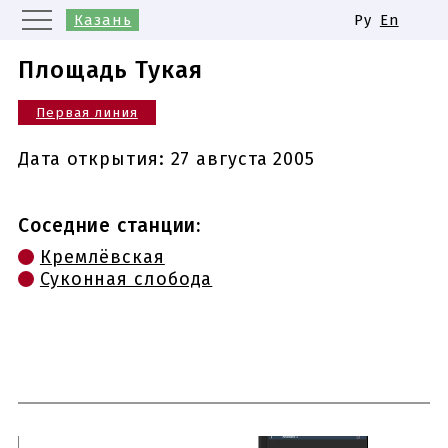
Казань
Ру
En
Москва
Санкт-Петербург
Площадь Тукая
Екатеринбург
Первая линия
Нижний Новгород
Новосибирск
Самара
Дата открытия:
27 августа 2005
Одинаковые названия станций
метро
Соседние станции:
Кремлёвская
Суконная слобода