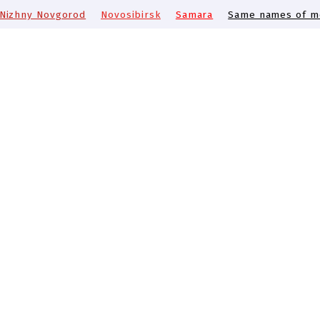
Nizhny Novgorod
Novosibirsk
Samara
Same names of me