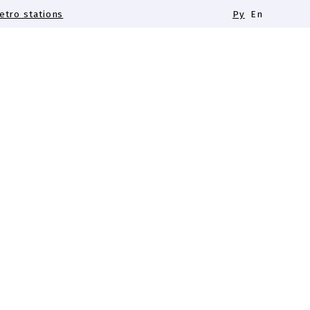
tro stations
Ру
En