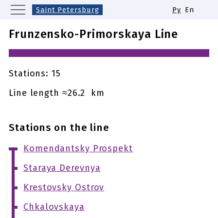
Saint Petersburg
Ру
En
Moscow
Yekaterinburg
Kazan
Frunzensko-Primorskaya Line
Nizhny Novgorod
Novosibirsk
Samara
Same names of metro stations
Stations: 15
Line length ≈26.2 km
Stations on the line
Komendantsky Prospekt
Staraya Derevnya
Krestovsky Ostrov
Chkalovskaya