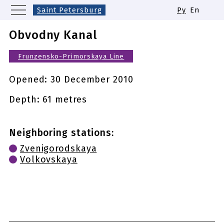
Saint Petersburg
Ру
En
Moscow
Yekaterinburg
Kazan
Obvodny Kanal
Nizhny Novgorod
Novosibirsk
Frunzensko-Primorskaya Line
Samara
Same names of metro stations
Opened:
30 December 2010
Depth: 61 metres
Neighboring stations:
Zvenigorodskaya
Volkovskaya