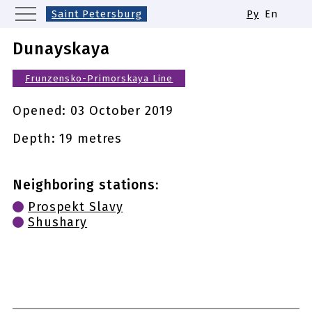
Saint Petersburg
Ру
En
Moscow
Yekaterinburg
Kazan
Dunayskaya
Nizhny Novgorod
Novosibirsk
Frunzensko-Primorskaya Line
Samara
Same names of metro stations
Opened:
03 October 2019
Depth: 19 metres
Neighboring stations:
Prospekt Slavy
Shushary