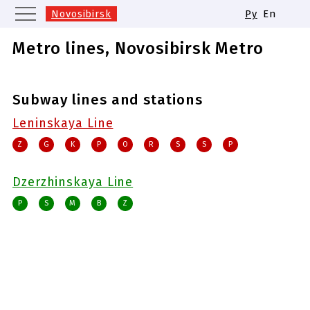
Novosibirsk
Ру
En
Moscow
Saint Petersburg
Metro lines, Novosibirsk Metro
Yekaterinburg
Kazan
Nizhny Novgorod
Samara
Subway lines and stations
Same names of metro stations
Leninskaya Line
Z
G
K
P
O
R
S
S
P
Dzerzhinskaya Line
P
S
M
B
Z