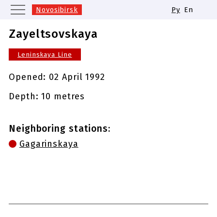
Novosibirsk
Ру
En
Moscow
Saint Petersburg
Zayeltsovskaya
Yekaterinburg
Kazan
Leninskaya Line
Nizhny Novgorod
Samara
Same names of metro stations
Opened:
02 April 1992
Depth: 10 metres
Neighboring stations:
Gagarinskaya