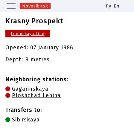
Novosibirsk
Ру
En
Moscow
Saint Petersburg
Krasny Prospekt
Yekaterinburg
Kazan
Leninskaya Line
Nizhny Novgorod
Samara
Same names of metro stations
Opened:
07 January 1986
Depth: 8 metres
Neighboring stations:
Gagarinskaya
Ploshchad Lenina
Transfers to:
Sibirskaya