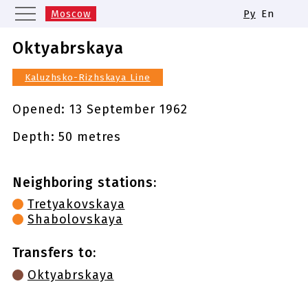
Moscow
Ру
En
Saint Petersburg
Yekaterinburg
Oktyabrskaya
Kazan
Nizhny Novgorod
Kaluzhsko-Rizhskaya Line
Novosibirsk
Samara
Same names of metro stations
Opened:
13 September 1962
Depth: 50 metres
Neighboring stations:
Tretyakovskaya
Shabolovskaya
Transfers to:
Oktyabrskaya