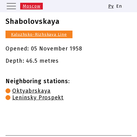
Moscow
Ру
En
Saint Petersburg
Yekaterinburg
Shabolovskaya
Kazan
Nizhny Novgorod
Kaluzhsko-Rizhskaya Line
Novosibirsk
Samara
Same names of metro stations
Opened:
05 November 1958
Depth: 46.5 metres
Neighboring stations:
Oktyabrskaya
Leninsky Prospekt