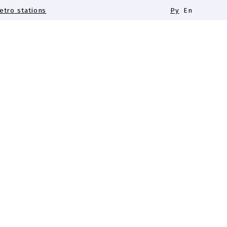
tro stations
Ру
En