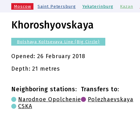
Moscow
Saint Petersburg
Yekaterinburg
Kazan
Khoroshyovskaya
Bolshaya Koltsevaya Line (Big Circle)
Opened:
26 February 2018
Depth: 21 metres
Neighboring stations:
Transfers to:
Narodnoe Opolchenie
Polezhaevskaya
CSKA