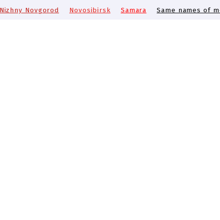
Nizhny Novgorod
Novosibirsk
Samara
Same names of me