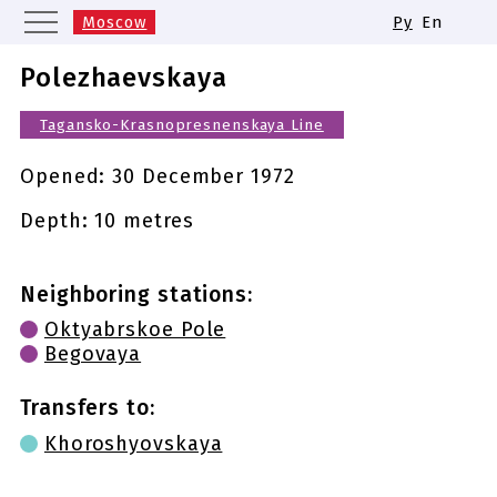
Moscow
Ру
En
Saint Petersburg
Yekaterinburg
Polezhaevskaya
Kazan
Nizhny Novgorod
Tagansko-Krasnopresnenskaya Line
Novosibirsk
Samara
Same names of metro stations
Opened:
30 December 1972
Depth: 10 metres
Neighboring stations:
Oktyabrskoe Pole
Begovaya
Transfers to:
Khoroshyovskaya