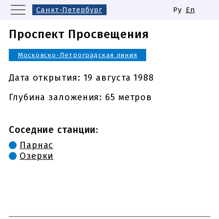
Санкт-Петербург
Ру
En
Москва
Екатеринбург
Проспект Просвещения
Казань
Нижний Новгород
Московско-Петроградская линия
Новосибирск
Самара
Одинаковые названия станций
Дата открытия:
19 августа 1988
метро
Глубина заложения: 65 метров
Соседние станции:
Парнас
Озерки