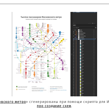
овского метро
» сгенерированы при помощи скрипта для 
про создание схем
.