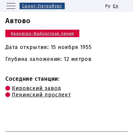
Санкт-Петербург
Ру
En
Москва
Екатеринбург
Автово
Казань
Нижний Новгород
Кировско-Выборгская линия
Новосибирск
Самара
Одинаковые названия станций
Дата открытия:
15 ноября 1955
метро
Глубина заложения: 12 метров
Соседние станции:
Кировский завод
Ленинский проспект