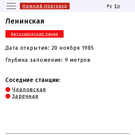
Нижний Новгород
Ру
En
Москва
Санкт-Петербург
Ленинская
Екатеринбург
Казань
Автозаводская линия
Новосибирск
Самара
Одинаковые названия станций
Дата открытия:
20 ноября 1985
метро
Глубина заложения: 9 метров
Соседние станции:
Чкаловская
Заречная