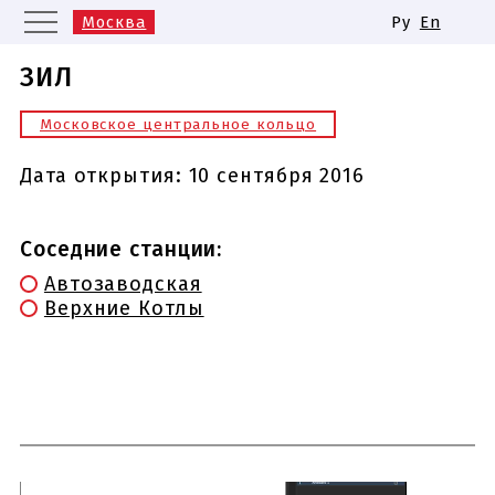
Москва
Ру
En
Санкт-Петербург
Екатеринбург
ЗИЛ
Казань
Нижний Новгород
Московское центральное кольцо
Новосибирск
Самара
Одинаковые названия станций
Дата открытия:
10 сентября 2016
метро
Соседние станции:
Автозаводская
Верхние Котлы