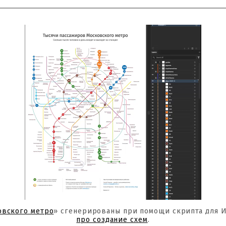
овского метро
» сгенерированы при помощи скрипта для 
про создание схем
.