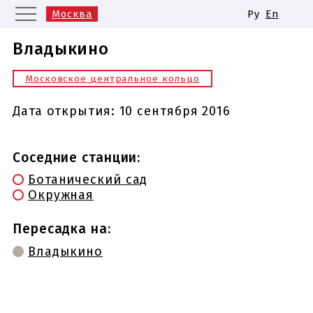
Москва
Ру
En
Санкт-Петербург
Екатеринбург
Владыкино
Казань
Нижний Новгород
Московское центральное кольцо
Новосибирск
Самара
Одинаковые названия станций
Дата открытия:
10 сентября 2016
метро
Соседние станции:
Ботанический сад
Окружная
Пересадка на:
Владыкино