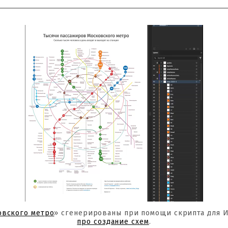
овского метро
» сгенерированы при помощи скрипта для 
про создание схем
.