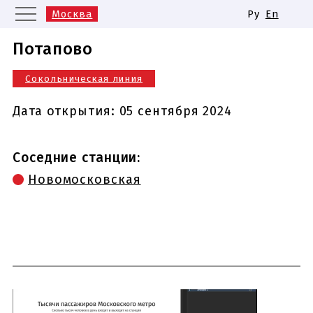
Москва
Ру
En
Санкт-Петербург
Екатеринбург
Потапово
Казань
Нижний Новгород
Сокольническая линия
Новосибирск
Самара
Одинаковые названия станций
Дата открытия:
05 сентября 2024
метро
Соседние станции:
Новомосковская