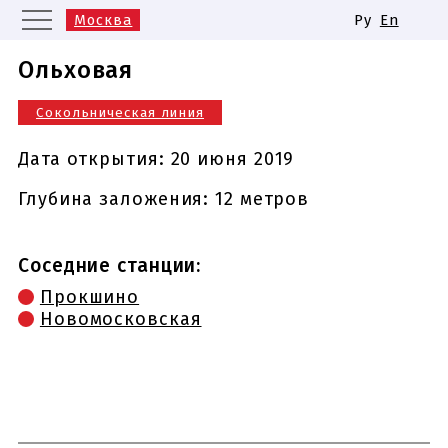
Москва
Ру
En
Санкт-Петербург
Екатеринбург
Ольховая
Казань
Нижний Новгород
Сокольническая линия
Новосибирск
Самара
Одинаковые названия станций
Дата открытия:
20 июня 2019
метро
Глубина заложения: 12 метров
Соседние станции:
Прокшино
Новомосковская