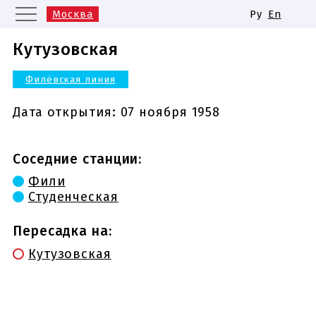
Москва
Ру
En
Санкт-Петербург
Екатеринбург
Кутузовская
Казань
Нижний Новгород
Филёвская линия
Новосибирск
Самара
Одинаковые названия станций
Дата открытия:
07 ноября 1958
метро
Соседние станции:
Фили
Студенческая
Пересадка на:
Кутузовская