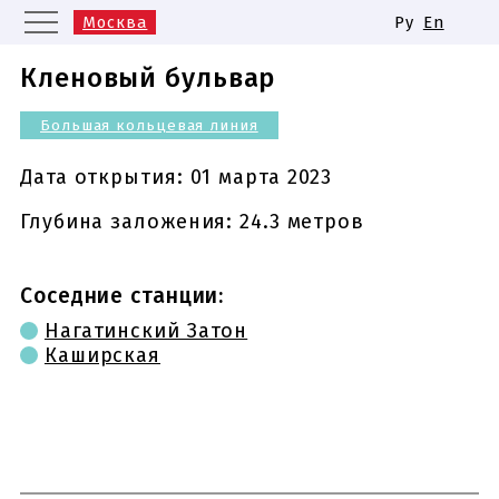
Москва
Ру
En
Санкт-Петербург
Екатеринбург
Кленовый бульвар
Казань
Нижний Новгород
Большая кольцевая линия
Новосибирск
Самара
Одинаковые названия станций
Дата открытия:
01 марта 2023
метро
Глубина заложения: 24.3 метров
Соседние станции:
Нагатинский Затон
Каширская