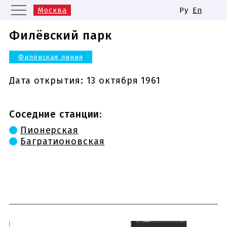
Москва
Ру
En
Санкт-Петербург
Екатеринбург
Филёвский парк
Казань
Нижний Новгород
Филёвская линия
Новосибирск
Самара
Одинаковые названия станций
Дата открытия:
13 октября 1961
метро
Соседние станции:
Пионерская
Багратионовская