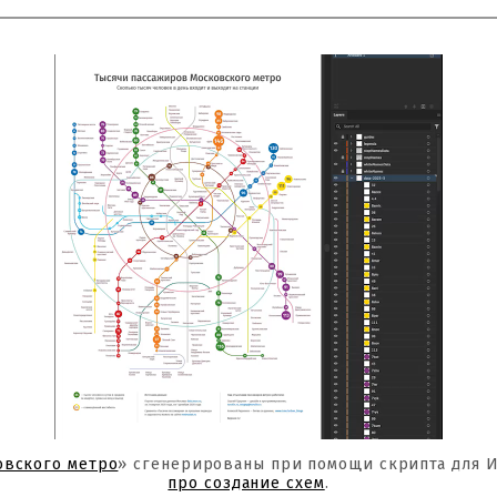
овского метро
» сгенерированы при помощи скрипта для 
про создание схем
.