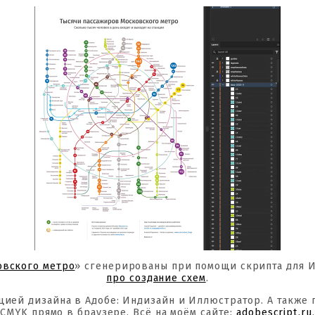
овского метро
» сгенерированы при помощи скрипта для 
про создание схем
.
цией дизайна в Адобе: Индизайн и Иллюстратор. А также
CMYK прямо в браузере. Всё на моём сайте:
adobescript.ru
.