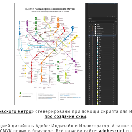
овского метро
» сгенерированы при помощи скрипта для 
про создание схем
.
цией дизайна в Адобе: Индизайн и Иллюстратор. А также
CMYK прямо в браузере. Всё на моём сайте:
adobescript.ru
.