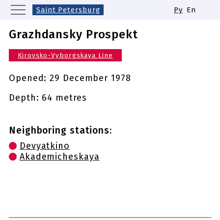
Saint Petersburg
Ру
En
Moscow
Yekaterinburg
Kazan
Grazhdansky Prospekt
Nizhny Novgorod
Novosibirsk
Kirovsko-Vyborgskaya Line
Samara
Same names of metro stations
Opened:
29 December 1978
Depth: 64 metres
Neighboring stations:
Devyatkino
Akademicheskaya