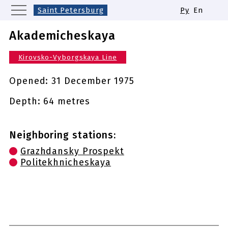
Saint Petersburg
Ру
En
Moscow
Yekaterinburg
Kazan
Akademicheskaya
Nizhny Novgorod
Novosibirsk
Kirovsko-Vyborgskaya Line
Samara
Same names of metro stations
Opened:
31 December 1975
Depth: 64 metres
Neighboring stations:
Grazhdansky Prospekt
Politekhnicheskaya