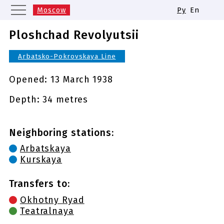
Moscow
Ру
En
Saint Petersburg
Yekaterinburg
Ploshchad Revolyutsii
Kazan
Nizhny Novgorod
Arbatsko-Pokrovskaya Line
Novosibirsk
Samara
Same names of metro stations
Opened:
13 March 1938
Depth: 34 metres
Neighboring stations:
Arbatskaya
Kurskaya
Transfers to:
Okhotny Ryad
Teatralnaya