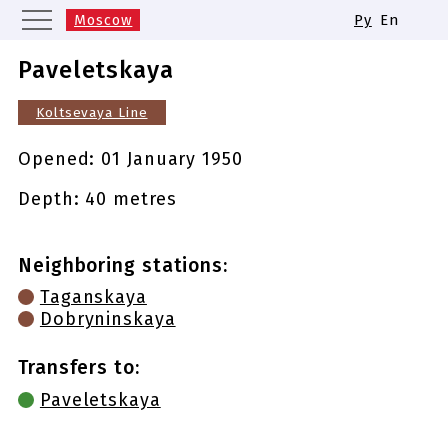
Moscow
Ру
En
Saint Petersburg
Yekaterinburg
Paveletskaya
Kazan
Nizhny Novgorod
Koltsevaya Line
Novosibirsk
Samara
Same names of metro stations
Opened:
01 January 1950
Depth: 40 metres
Neighboring stations:
Taganskaya
Dobryninskaya
Transfers to:
Paveletskaya