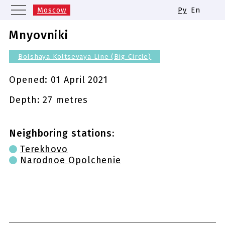
Moscow
Ру
En
Saint Petersburg
Yekaterinburg
Mnyovniki
Kazan
Nizhny Novgorod
Bolshaya Koltsevaya Line (Big Circle)
Novosibirsk
Samara
Same names of metro stations
Opened:
01 April 2021
Depth: 27 metres
Neighboring stations:
Terekhovo
Narodnoe Opolchenie