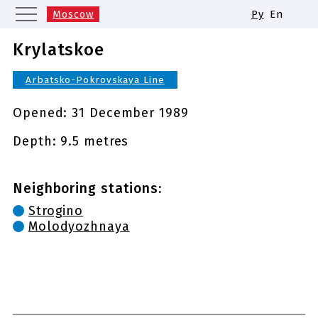
Moscow
Ру
En
Saint Petersburg
Yekaterinburg
Krylatskoe
Kazan
Nizhny Novgorod
Arbatsko-Pokrovskaya Line
Novosibirsk
Samara
Same names of metro stations
Opened:
31 December 1989
Depth: 9.5 metres
Neighboring stations:
Strogino
Molodyozhnaya