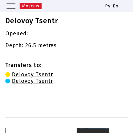
Moscow
Ру
En
Saint Petersburg
Yekaterinburg
Delovoy Tsentr
Kazan
Nizhny Novgorod
Opened:
Novosibirsk
Samara
Same names of metro stations
Depth: 26.5 metres
Transfers to:
Delovoy Tsentr
Delovoy Tsentr