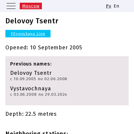
Moscow
Ру
En
Saint Petersburg
Yekaterinburg
Delovoy Tsentr
Kazan
Nizhny Novgorod
Filyovskaya Line
Novosibirsk
Samara
Same names of metro stations
Opened:
10 September 2005
Previous names:
Delovoy Tsentr
с 10.09.2005 по 02.06.2008
Vystavochnaya
с 03.06.2008 по 29.03.2024
Depth: 22.5 metres
Neighboring stations: