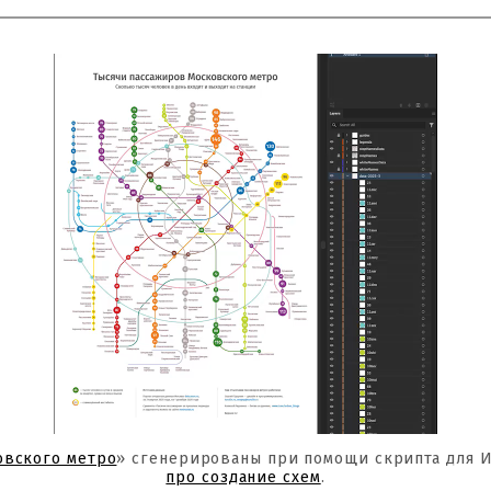
овского метро
» сгенерированы при помощи скрипта для 
про создание схем
.