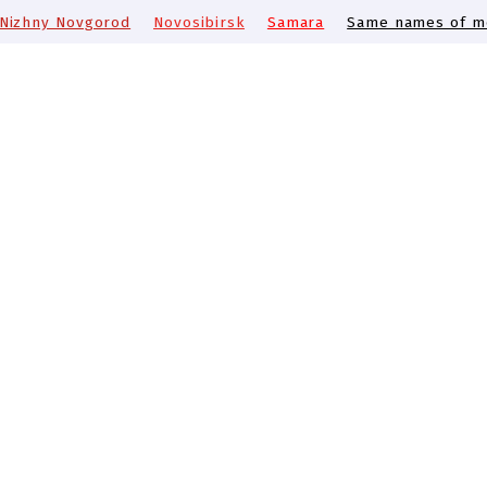
Nizhny Novgorod
Novosibirsk
Samara
Same names of me