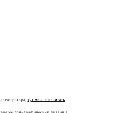
Иллюстратора,
тут можно почитать
 генерю полиграфический дизайн в