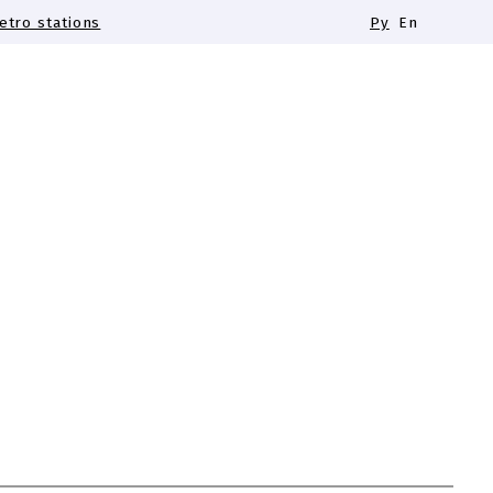
tro stations
Ру
En