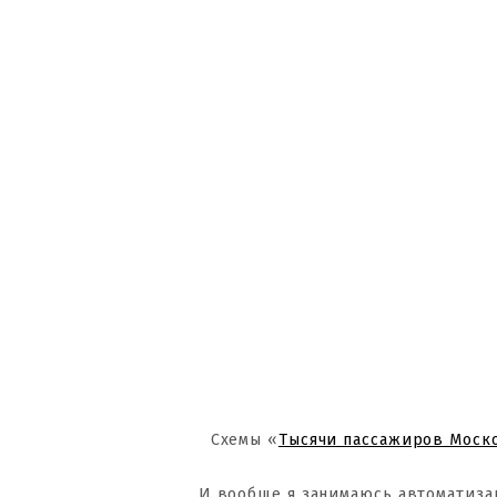
Схемы «
Тысячи пассажиров Моск
И вообще я занимаюсь автоматиза