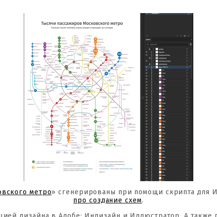
овского метро
» сгенерированы при помощи скрипта для 
про создание схем
.
цией дизайна в Адобе: Индизайн и Иллюстратор. А также