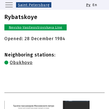
Saint Petersburg
Ру
En
Moscow
Yekaterinburg
Kazan
Rybatskoye
Nizhny Novgorod
Novosibirsk
Nevsko-Vasileostrovskaya Line
Samara
Same names of metro stations
Opened:
28 December 1984
Neighboring stations:
Obukhovo