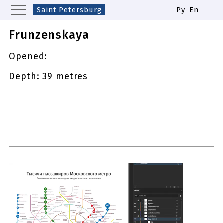
Saint Petersburg
Ру
En
Moscow
Yekaterinburg
Kazan
Frunzenskaya
Nizhny Novgorod
Novosibirsk
Opened:
Samara
Same names of metro stations
Depth: 39 metres